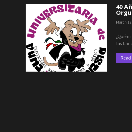
40 Añ
Orgul
March 12
¿Quién n
las ban
Read