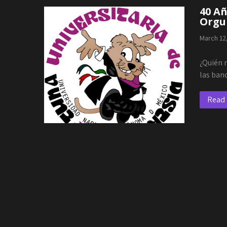
40 Añ
Orgul
March 12
¿Quién n
las ban
Read